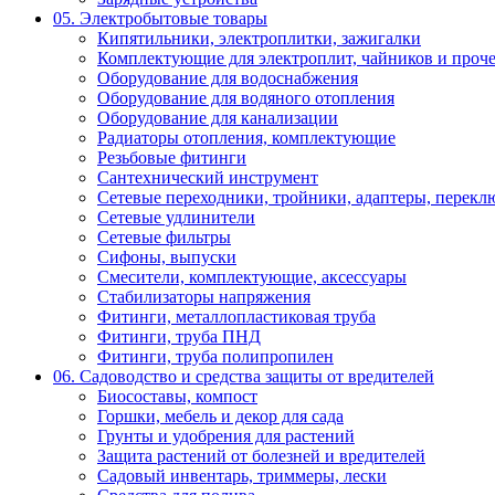
05. Электробытовые товары
Кипятильники, электроплитки, зажигалки
Комплектующие для электроплит, чайников и проч
Оборудование для водоснабжения
Оборудование для водяного отопления
Оборудование для канализации
Радиаторы отопления, комплектующие
Резьбовые фитинги
Сантехнический инструмент
Сетевые переходники, тройники, адаптеры, переклю
Сетевые удлинители
Сетевые фильтры
Сифоны, выпуски
Смесители, комплектующие, аксессуары
Стабилизаторы напряжения
Фитинги, металлопластиковая труба
Фитинги, труба ПНД
Фитинги, труба полипропилен
06. Садоводство и средства защиты от вредителей
Биосоставы, компост
Горшки, мебель и декор для сада
Грунты и удобрения для растений
Защита растений от болезней и вредителей
Садовый инвентарь, триммеры, лески