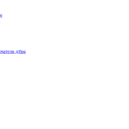
ее
чатели д/бра