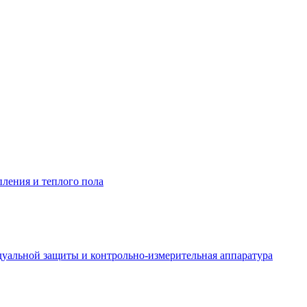
пления и теплого пола
уальной защиты и контрольно-измерительная аппаратура