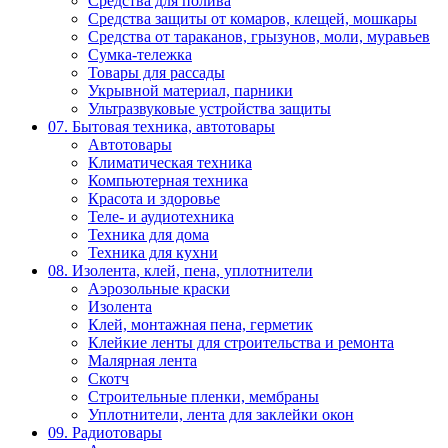
Средства для полива
Средства защиты от комаров, клещей, мошкары
Средства от тараканов, грызунов, моли, муравьев
Сумка-тележка
Товары для рассады
Укрывной материал, парники
Ультразвуковые устройства защиты
07. Бытовая техника, автотовары
Автотовары
Климатическая техника
Компьютерная техника
Красота и здоровье
Теле- и аудиотехника
Техника для дома
Техника для кухни
08. Изолента, клей, пена, уплотнители
Аэрозольные краски
Изолента
Клей, монтажная пена, герметик
Клейкие ленты для строительства и ремонта
Малярная лента
Скотч
Строительные пленки, мембраны
Уплотнители, лента для заклейки окон
09. Радиотовары