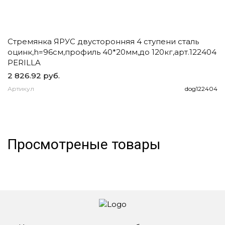
Стремянка ЯРУС двусторонняя 4 ступени сталь
Ч
оцинк,h=96см,профиль 40*20мм,до 120кг,арт.122404
д
PERILLA
2 826.92 руб.
1
Артикул
dog122404
А
Просмотреные товары