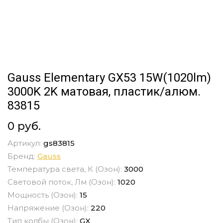
Gauss Elementary GX53 15W(1020lm)
3000K 2K матовая, пластик/алюм.
83815
0 руб.
Артикул:
gs83815
Бренд:
Gauss
Температура света, К (Озон):
3000
Световой поток, Лм (Озон):
1020
Мощность (Озон):
15
Напряжение (Озон):
220
Тип колбы (Озон):
GX