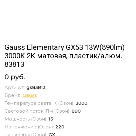
Gauss Elementary GX53 13W(890lm)
3000K 2K матовая, пластик/алюм.
83813
0 руб.
Артикул:
gs83813
Бренд:
Gauss
Температура света, К (Озон):
3000
Световой поток, Лм (Озон):
890
Мощность (Озон):
13
Напряжение (Озон):
220
Тип колбы (Озон):
GX