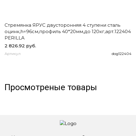
Стремянка ЯРУС двусторонняя 4 ступени сталь
Ч
оцинк,h=96см,профиль 40*20мм,до 120кг,арт.122404
д
PERILLA
2 826.92 руб.
1
Артикул
dog122404
А
Просмотреные товары