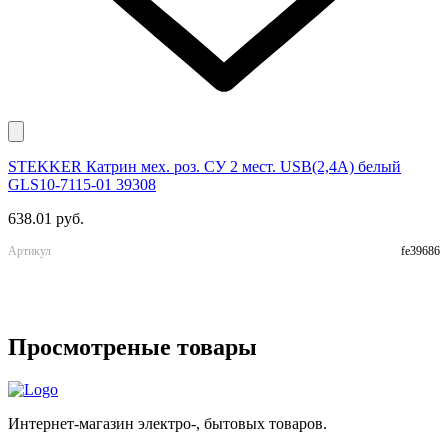
STEKKER Катрин мех. роз. СУ 2 мест. USB(2,4А) белый
E
GLS10-7115-01 39308
м
638.01 руб.
9
Артикул
fe39686
А
Просмотреные товары
Интернет-магазин электро-, бытовых товаров.