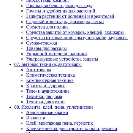
Биосоставы, компост
Горшки, мебель и декор для сада
Грунты и удобрения для растений
Защита растений от болезней и вредителей
Садовый инвентарь, триммеры, лески
Средства для полива
Средства защиты от комаров, клещей, мошкары
Средства от тараканов, грызунов, моли, муравьев
Сумка-тележка
Товары для рассады
Укрывной материал, парники
Ультразвуковые устройства защиты
07. Бытовая техника, автотовары
Автотовары
Климатическая техника
Компьютерная техника
Красота и здоровье
Теле- и аудиотехника
Техника для дома
Техника для кухни
08. Изолента, клей, пена, уплотнители
Аэрозольные краски
Изолента
Клей, монтажная пена, герметик
Клейкие ленты для строительства и ремонта