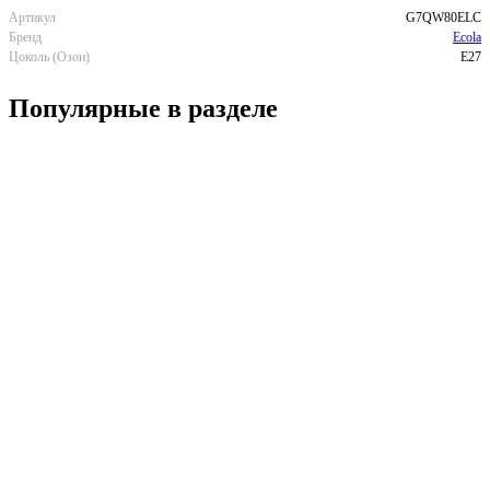
Артикул
G7QW80ELC
Бренд
Ecola
Цоколь (Озон)
E27
Популярные в разделе