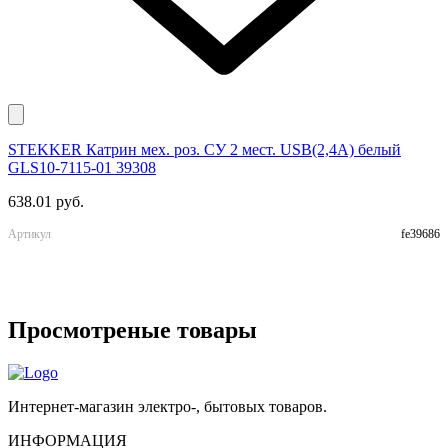
STEKKER Катрин мех. роз. СУ 2 мест. USB(2,4А) белый
E
GLS10-7115-01 39308
м
638.01 руб.
9
Артикул
fe39686
А
Просмотреные товары
Интернет-магазин электро-, бытовых товаров.
ИНФОРМАЦИЯ