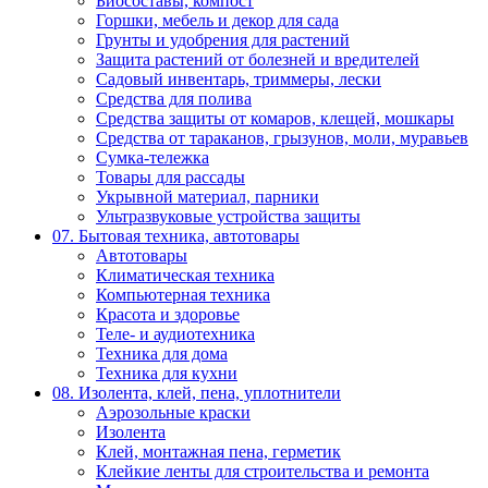
Биосоставы, компост
Горшки, мебель и декор для сада
Грунты и удобрения для растений
Защита растений от болезней и вредителей
Садовый инвентарь, триммеры, лески
Средства для полива
Средства защиты от комаров, клещей, мошкары
Средства от тараканов, грызунов, моли, муравьев
Сумка-тележка
Товары для рассады
Укрывной материал, парники
Ультразвуковые устройства защиты
07. Бытовая техника, автотовары
Автотовары
Климатическая техника
Компьютерная техника
Красота и здоровье
Теле- и аудиотехника
Техника для дома
Техника для кухни
08. Изолента, клей, пена, уплотнители
Аэрозольные краски
Изолента
Клей, монтажная пена, герметик
Клейкие ленты для строительства и ремонта