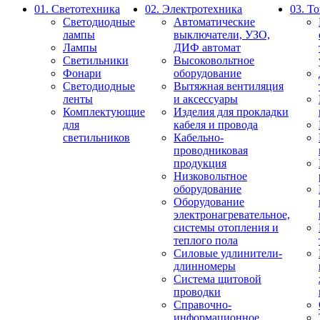
01. Светотехника
02. Электротехника
03. Т
Светодиодные
Автоматические
лампы
выключатели, УЗО,
Лампы
ДИФ автомат
Светильники
Высоковольтное
Фонари
оборудование
Светодиодные
Вытяжная вентиляция
ленты
и аксессуары
Комплектующие
Изделия для прокладки
для
кабеля и провода
светильников
Кабельно-
проводниковая
продукция
Низковольтное
оборудование
Оборудование
электронагревательное,
системы отопления и
теплого пола
Силовые удлинители-
длинномеры
Система щитовой
проводки
Справочно-
информационное