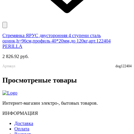
Стремянка ЯРУС двусторонняя 4 ступени сталь
Ч
оцинк,h=96см,профиль 40*20мм,до 120кг,арт.122404
к
PERILLA
1
2 826.92 руб.
А
Артикул
dog122404
Просмотреные товары
Интернет-магазин электро-, бытовых товаров.
ИНФОРМАЦИЯ
Доставка
Оплата