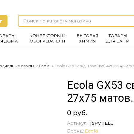
г
ОВАРЫ
КОНВЕКТОРЫ И
БЫТОВАЯ
ТОВАРЫ
ЛЯ ДОМА
ОБОГРЕВАТЕЛИ
ХИМИЯ
ДЛЯ БАНИ
одиодные лампы
Ecola
Ecola GX53 св/д 11.5W(11W) 4200K 4K 27x7
Ecola GX53 с
27x75 матов.
0 руб.
Артикул:
T5PV11ELC
Бренд:
Ecola