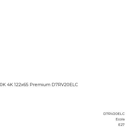
00K 4K 122x65 Premium D7RV20ELC
D7RV20ELC
Ecola
E27