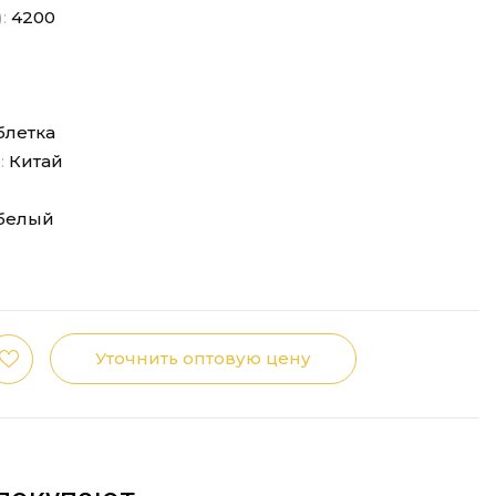
):
4200
блетка
:
Китай
белый
Уточнить оптовую цену