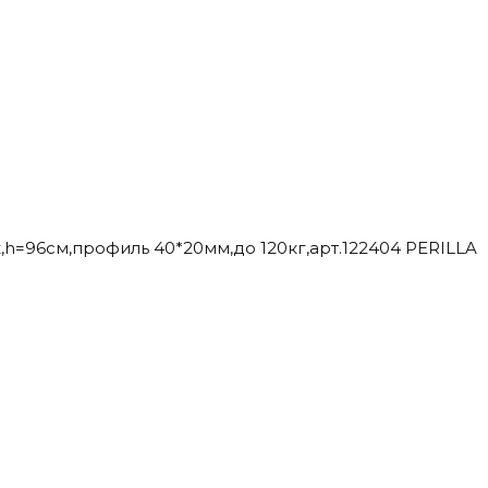
,h=96см,профиль 40*20мм,до 120кг,арт.122404 PERILLA