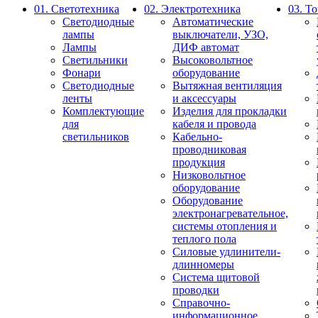
01. Светотехника
02. Электротехника
03. Т
Светодиодные
Автоматические
лампы
выключатели, УЗО,
Лампы
ДИФ автомат
Светильники
Высоковольтное
Фонари
оборудование
Светодиодные
Вытяжная вентиляция
ленты
и аксессуары
Комплектующие
Изделия для прокладки
для
кабеля и провода
светильников
Кабельно-
проводниковая
продукция
Низковольтное
оборудование
Оборудование
электронагревательное,
системы отопления и
теплого пола
Силовые удлинители-
длинномеры
Система щитовой
проводки
Справочно-
информационное