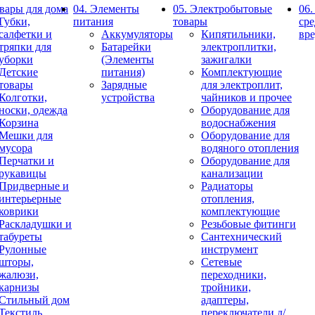
овары для дома
04. Элементы
05. Электробытовые
06.
Губки,
питания
товары
сре
салфетки и
Аккумуляторы
Кипятильники,
вр
тряпки для
Батарейки
электроплитки,
уборки
(Элементы
зажигалки
Детские
питания)
Комплектующие
товары
Зарядные
для электроплит,
Колготки,
устройства
чайников и прочее
носки, одежда
Оборудование для
Корзина
водоснабжения
Мешки для
Оборудование для
мусора
водяного отопления
Перчатки и
Оборудование для
рукавицы
канализации
Придверные и
Радиаторы
интерьерные
отопления,
коврики
комплектующие
Раскладушки и
Резьбовые фитинги
табуреты
Сантехнический
Рулонные
инструмент
шторы,
Сетевые
жалюзи,
переходники,
карнизы
тройники,
Стильный дом
адаптеры,
Текстиль
переключатели д/