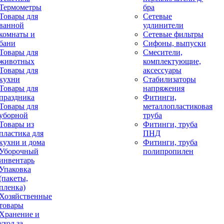
Термометры
бра
Товары для
Сетевые
ванной
удлинители
комнаты и
Сетевые фильтры
бани
Сифоны, выпуски
Товары для
Смесители,
животных
комплектующие,
Товары для
аксессуары
кухни
Стабилизаторы
Товары для
напряжения
праздника
Фитинги,
Товары для
металлопластиковая
уборной
труба
Товары из
Фитинги, труба
пластика для
ПНД
кухни и дома
Фитинги, труба
Уборочный
полипропилен
инвентарь
Упаковка
(пакеты,
пленка)
Хозяйственные
товары
Хранение и
уход за