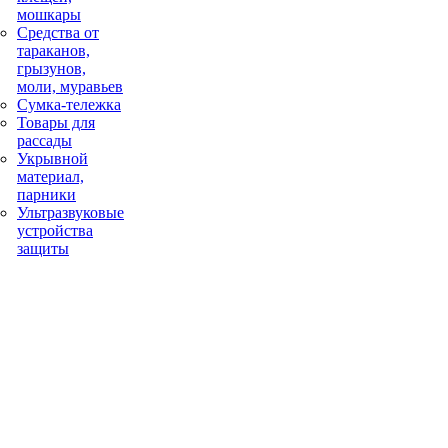
мошкары
Средства от
тараканов,
грызунов,
моли, муравьев
Сумка-тележка
Товары для
рассады
Укрывной
материал,
парники
Ультразвуковые
устройства
защиты