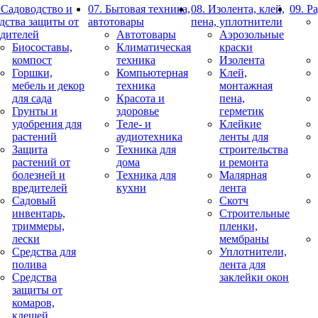
 Садоводство и
07. Бытовая техника,
08. Изолента, клей,
09. Р
дства защиты от
автотовары
пена, уплотнители
едителей
Автотовары
Аэрозольные
Биосоставы,
Климатическая
краски
компост
техника
Изолента
Горшки,
Компьютерная
Клей,
мебель и декор
техника
монтажная
для сада
Красота и
пена,
Грунты и
здоровье
герметик
удобрения для
Теле- и
Клейкие
растений
аудиотехника
ленты для
Защита
Техника для
строительства
растений от
дома
и ремонта
болезней и
Техника для
Малярная
вредителей
кухни
лента
Садовый
Скотч
инвентарь,
Строительные
триммеры,
пленки,
лески
мембраны
Средства для
Уплотнители,
полива
лента для
Средства
заклейки окон
защиты от
комаров,
клещей,