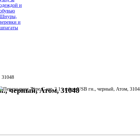
одеждой и
обувью
Шнуры,
веревки и
шпагаты
, 31048
н., черный, Атом, 31048