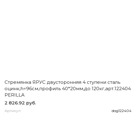
Стремянка ЯРУС двусторонняя 4 ступени сталь
Ч
оцинк,h=96см,профиль 40*20мм,до 120кг,арт.122404
д
PERILLA
2 826.92 руб.
1
Артикул
dog122404
А