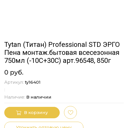
Tytan (Титан) Professional STD ЭРГО
Пена монтаж.бытовая всесезонная
750мл (-10C+30С) арт.96548, 850г
0 руб.
Артикул:
ty16401
:
Наличие:
В наличии
В корзину
Уточнить оптовую цену