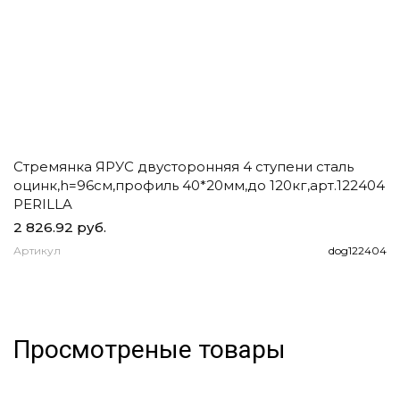
Стремянка ЯРУС двусторонняя 4 ступени сталь
Ч
оцинк,h=96см,профиль 40*20мм,до 120кг,арт.122404
д
PERILLA
2 826.92 руб.
1
Артикул
dog122404
А
Просмотреные товары