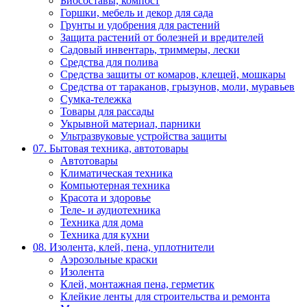
Биосоставы, компост
Горшки, мебель и декор для сада
Грунты и удобрения для растений
Защита растений от болезней и вредителей
Садовый инвентарь, триммеры, лески
Средства для полива
Средства защиты от комаров, клещей, мошкары
Средства от тараканов, грызунов, моли, муравьев
Сумка-тележка
Товары для рассады
Укрывной материал, парники
Ультразвуковые устройства защиты
07. Бытовая техника, автотовары
Автотовары
Климатическая техника
Компьютерная техника
Красота и здоровье
Теле- и аудиотехника
Техника для дома
Техника для кухни
08. Изолента, клей, пена, уплотнители
Аэрозольные краски
Изолента
Клей, монтажная пена, герметик
Клейкие ленты для строительства и ремонта