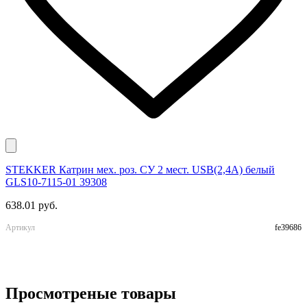
STEKKER Катрин мех. роз. СУ 2 мест. USB(2,4А) белый
E
GLS10-7115-01 39308
м
638.01 руб.
9
Артикул
fe39686
А
Просмотреные товары