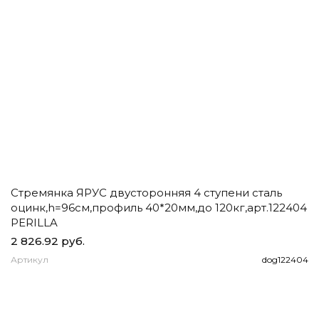
Стремянка ЯРУС двусторонняя 4 ступени сталь
Ч
оцинк,h=96см,профиль 40*20мм,до 120кг,арт.122404
д
PERILLA
2 826.92 руб.
1
Артикул
dog122404
А